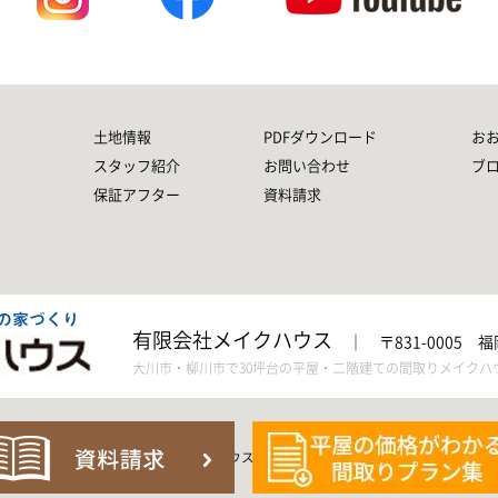
土地情報
PDFダウンロード
お
スタッフ紹介
お問い合わせ
ブ
保証アフター
資料請求
有限会社メイクハウス
｜
〒831-0005 
大川市・柳川市で30坪台の平屋・二階建ての間取りメイクハ
© 2021 メイクハウス All Rights Reserved.