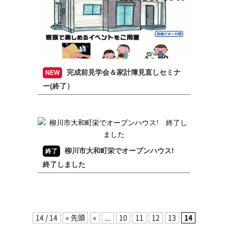
完成前見学会＆家計簿見直しセミナ
NEW
ー(終了）
柳川市大和町栄でオープンハウス!
終了
終了しました
14 / 14
« 先頭
«
...
10
11
12
13
14