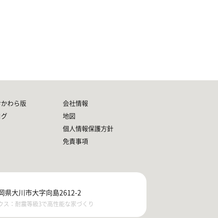
おかわら版
会社情報
ログ
地図
個人情報保護方針
免責事項
福岡県大川市大字向島2612-2
ウス：耐震等級3で高性能な家づくり