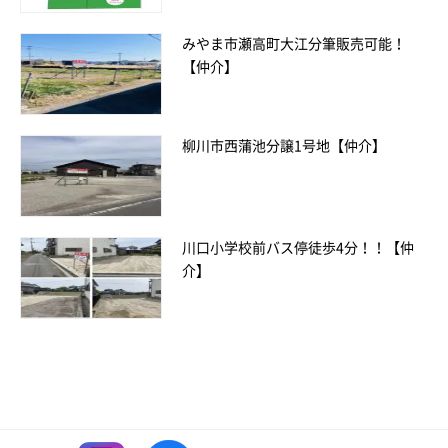
みやま市瀬高町大江分筆販売可能！
【仲介】
柳川市西蒲池分譲1号地【仲介】
川口小学校前バス停徒歩4分！！【仲
介】