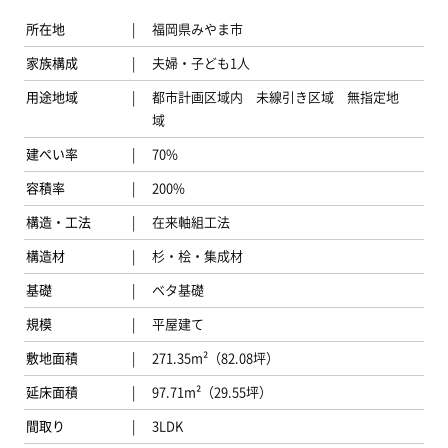
所在地
福岡県みやま市
家族構成
夫婦・子ども1人
用途地域
都市計画区域内 未線引き区域 無指定地
域
建ぺい率
70%
容積率
200%
構造・工法
在来軸組工法
構造材
杉・桧・集成材
基礎
ベタ基礎
規模
平屋建て
敷地面積
271.35m²（82.08坪）
延床面積
97.71m²（29.55坪）
間取り
3LDK