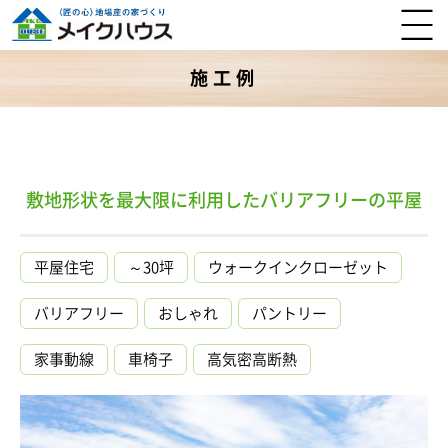
施工例
敷地形状を最大限に利用したバリアフリーの平屋
平屋住宅
～30坪
ウォークインクローゼット
バリアフリー
おしゃれ
パントリー
家事動線
車椅子
高気密高断熱