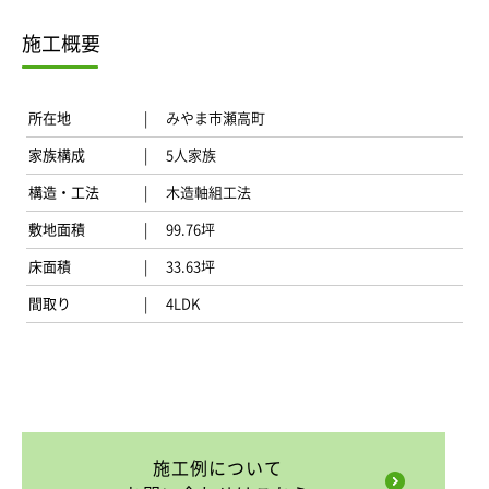
施工概要
所在地
みやま市瀬高町
家族構成
5人家族
構造・工法
木造軸組工法
敷地面積
99.76坪
床面積
33.63坪
間取り
4LDK
施工例について