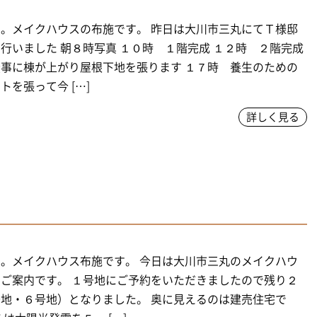
。メイクハウスの布施です。 昨日は大川市三丸にてＴ様邸
行いました 朝８時写真 １０時 １階完成 １２時 ２階完成
事に棟が上がり屋根下地を張ります １７時 養生のための
トを張って今 […]
詳しく見る
。メイクハウス布施です。 今日は大川市三丸のメイクハウ
ご案内です。 １号地にご予約をいただきましたので残り２
地・６号地）となりました。 奥に見えるのは建売住宅で