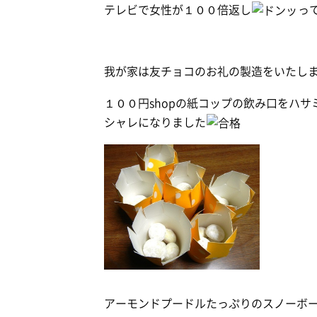
テレビで女性が１００倍返し
っ
我が家は友チョコのお礼の製造をいたし
１００円shopの紙コップの飲み口をハ
シャレになりました
アーモンドプードルたっぷりのスノーボ