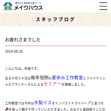
スタッフブログ
お疲れさまでした
2014.08.26
こんにちは。布施です。
毎年恒例
夏休み工作教室
去る８月２４日は
の
とファイナンシ
セミナー
ャルプランナーさんによる
を開催しました。
木製イス
工作教室では今年は
をインパクトドライバー
と金づち
を使って親子で作っていいただきました。みなさん普段使うことが